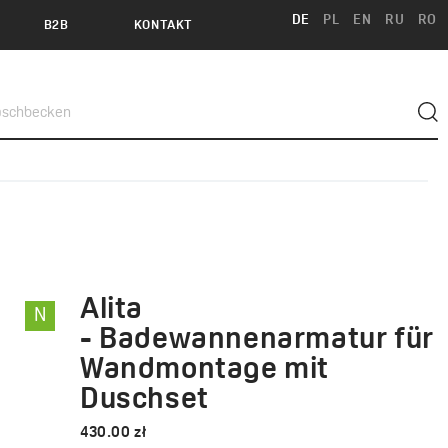
DE
PL
EN
RU
RO
B2B
KONTAKT
Alita
N
ALITA
- Badewannenarmatur für
Wandmontage mit
Duschset
430.00 zł