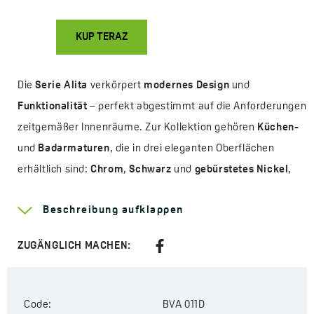
KUP TERAZ
Die
Serie Alita
verkörpert
modernes Design
und
Funktionalität
– perfekt abgestimmt auf die Anforderungen
zeitgemäßer Innenräume. Zur Kollektion gehören
Küchen-
und
Badarmaturen
, die in drei eleganten Oberflächen
erhältlich sind:
Chrom
,
Schwarz
und
gebürstetes Nickel
,
das dank einer innovativen Beschichtung
Fingerabdrücke
Beschreibung aufklappen
effektiv kaschiert
.
Die
Alita-Küchenarmaturen
bieten
zwei Wasserstrahlarten
ZUGÄNGLICH MACHEN:
–
kontinuierlich
und
Regeneffekt
– und sorgen so für
Komfort und Wasserersparnis im Alltag. Modelle mit einem
Code:
BVA 011D
beweglichen U-förmigen Auslauf
sowie Varianten mit