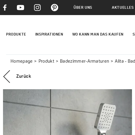
ÜBER UNS
AKTUELLES
PRODUKTE
INSPIRATIONEN
WO KANN MAN DAS KAUFEN
S
Homepage
Produkt
Badezimmer-Armaturen
Alita - B
Zurück
ALITA