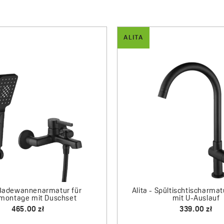
ALITA
ALITA
Alita - Stand-Küchenarmatur mit
Alita - Waschtisch-Aufsatzarmatur
elastischem 2-Funktions-Auslauf
stehend
349.00 zł
485.00 zł
r mit
charmatur mit
slauf
set
 zł