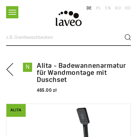
DE
PL
EN
RU
RO
Alita - Badewannenarmatur
N
für Wandmontage mit
Duschset
465.00 zł
ALITA