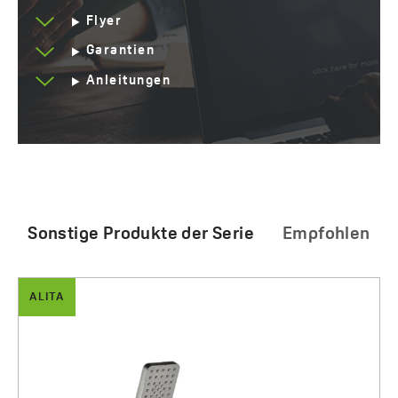
Flyer
Garantien
Anleitungen
Sonstige Produkte der Serie
Empfohlen
ALITA
ALITA
Alita - Badewannenarmatur für Wandmontage mit
Alita - Wandduscharmatur mit Duschset
Duschset
375.00 zł
430.00 zł