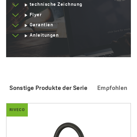
technische Zeichnung
Flyer
Garantien
Anleitungen
Sonstige Produkte der Serie
Empfohlen
RIVECO
ALENA
Riveco - Küchenarmatur mit flexiblem Auslauf und
Alena - Granitspüle 1 Becken
Filtersystem