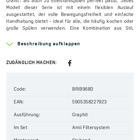
Granit- als auch zu Edelstahlspülen perfekt passt. Jedes
Modell dieser Serie ist mit einem flexiblen Auslauf
ausgestattet, der volle Bewegungsfreiheit und einfache
Handhabung bietet - ideal für alle, die häufig kochen oder
große Spülen verwenden. Eine Kombination aus Stil,
Ergonomie und praktischen Lösungen, die den Komfort im
Küchenalltag deutlich erhöht.
Beschreibung aufklappen
Das Sortiment umfasst zwei Hauptvarianten - eine
Armatur mit Anschlussmöglichkeit für einen Wasserfilter
ZUGÄNGLICH MACHEN:
sowie eine Armatur mit integriertem
Amii
-Filtersystem.
Das erste Modell ermöglicht bequemes Filtern direkt aus
dem Wasserhahn und macht den Kauf von Flaschenwasser
überflüssig - eine wirtschaftliche und umweltfreundliche
Code:
BRIB968D
Lösung. Die zweite Variante mit dem
Amii
-System entfernt
effektiv Chlor, Schwermetalle und andere
EAN:
5905358227923
Verunreinigungen und sorgt so für sauberes, sicheres und
Ausführung:
Graphit
schmackhaftes Trinkwasser.
Die
Im Set
Riveco
-Serie bietet außerdem Armaturen mit
Amii Filtersystem
Enthärtungs-
und
Mineralisierungsfiltern
, die die