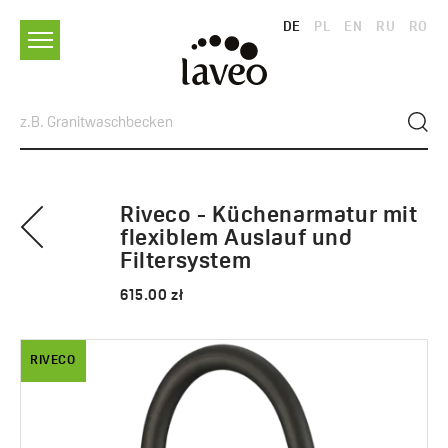
DE
PL
EN
RU
RO
Riveco - Küchenarmatur mit
flexiblem Auslauf und
Filtersystem
615.00 zł
RIVECO