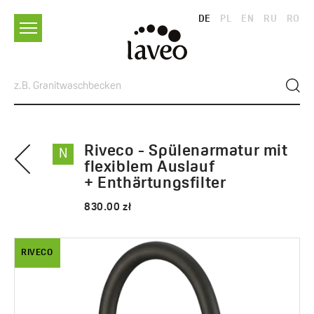
DE
PL
EN
RU
RO
Riveco - Spülenarmatur mit
N
flexiblem Auslauf
+ Enthärtungsfilter
830.00 zł
RIVECO