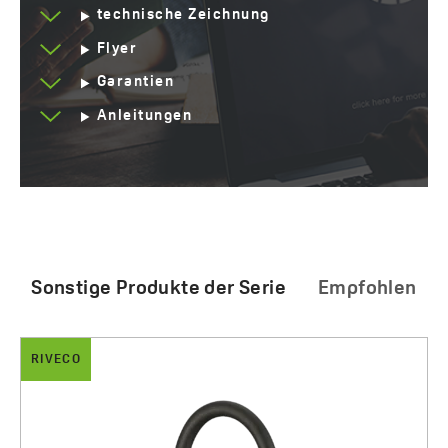
technische Zeichnung
Flyer
Garantien
Anleitungen
Sonstige Produkte der Serie
Empfohlen
RIVECO
ALENA
Riveco - Küchenarmatur mit flexiblem Auslauf und
Alena - Granitspüle 1 Becken
Filtersystem