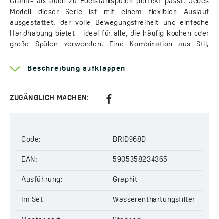
Granit- als auch zu Edelstahlspülen perfekt passt. Jedes
Modell dieser Serie ist mit einem flexiblen Auslauf
ausgestattet, der volle Bewegungsfreiheit und einfache
Handhabung bietet - ideal für alle, die häufig kochen oder
große Spülen verwenden. Eine Kombination aus Stil,
Ergonomie und praktischen Lösungen, die den Komfort im
Küchenalltag deutlich erhöht.
Beschreibung aufklappen
Das Sortiment umfasst zwei Hauptvarianten - eine
Armatur mit Anschlussmöglichkeit für einen Wasserfilter
ZUGÄNGLICH MACHEN:
sowie eine Armatur mit integriertem
Amii
-Filtersystem.
Das erste Modell ermöglicht bequemes Filtern direkt aus
dem Wasserhahn und macht den Kauf von Flaschenwasser
überflüssig - eine wirtschaftliche und umweltfreundliche
Code:
BRID968D
Lösung. Die zweite Variante mit dem
Amii
-System entfernt
effektiv Chlor, Schwermetalle und andere
EAN:
5905358234365
Verunreinigungen und sorgt so für sauberes, sicheres und
Ausführung:
Graphit
schmackhaftes Trinkwasser.
Die
Im Set
Riveco
-Serie bietet außerdem Armaturen mit
Wasserenthärtungsfilter
Enthärtungs-
und
Mineralisierungsfiltern
, die die