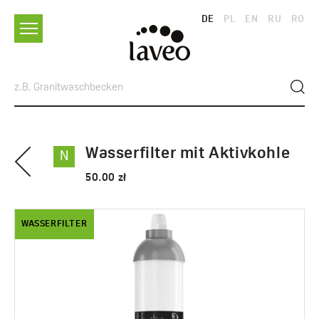
DE
PL
EN
RU
RO
Wasserfilter mit Aktivkohle
N
50.00 zł
WASSERFILTER