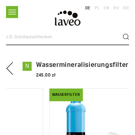
DE
PL
EN
RU
RO
Wassermineralisierungsfilter
N
245.00 zł
WASSERFILTER