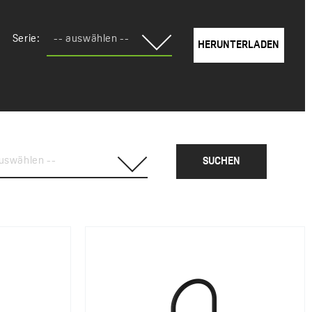
Serie:
-- auswählen --
HERUNTERLADEN
auswählen --
SUCHEN