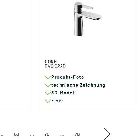
CONE
BVC 022D
Produkt-Foto
g
technische Zeichnung
3D-Modell
Flyer
…
60
…
70
…
78