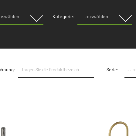
auswählen --
Kategorie:
-- auswählen --
chnung:
Serie:
-- 