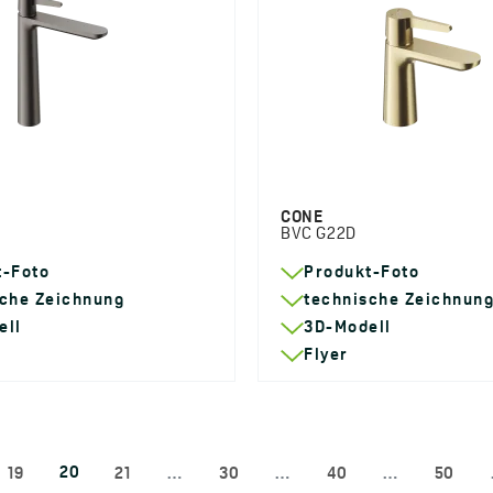
CONE
BVC G22D
t-Foto
Produkt-Foto
sche Zeichnung
technische Zeichnun
ell
3D-Modell
Flyer
20
19
21
…
30
…
40
…
50