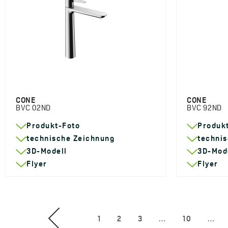
CONE
CONE
BVC 02ND
BVC 92ND
Produkt-Foto
Produk
technische Zeichnung
techni
3D-Modell
3D-Mod
Flyer
Flyer
1
2
3
…
10
…