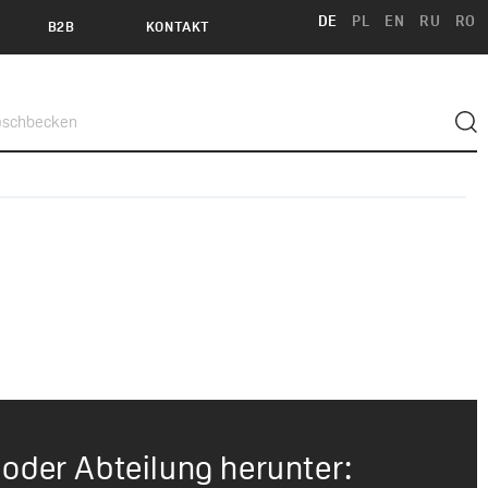
DE
PL
EN
RU
RO
B2B
KONTAKT
 oder Abteilung herunter: