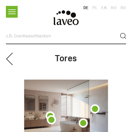
DE
PL
EN
RU
RO
Tores