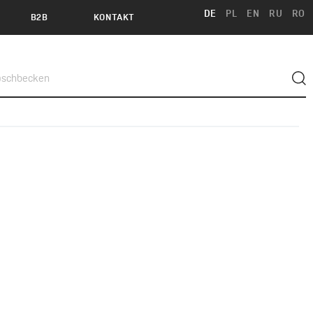
DE
PL
EN
RU
RO
B2B
KONTAKT