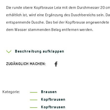
Die runde obere Kopfbrause Leia mit dem Durchmesser 20 cm
erhältlich ist, wird eine Ergänzung des Duschbereichs sein.
entspannende Dusche. Das bei der Kopfbrause angewendete A
dem Wasser stammenden Belag entfernen werden.
Mehr Informationen über die Serie
Leia
Beschreibung aufklappen
Antikalk-System:
Ja
Abmessungen der Kopfbrause:
Ø240 mm
ZUGÄNGLICH MACHEN:
Funktionen der Kopfbrause:
Regenstrahl
Anschlussgewinde:
1/2"
Code:
NLE 0DAD
Kategorie:
Brausen
EAN:
5907791122483
Kopfbrausen
Kopfbrausen