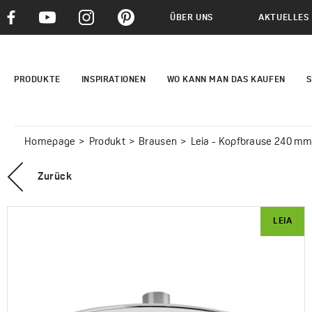
ÜBER UNS
AKTUELLES
PRODUKTE
INSPIRATIONEN
WO KANN MAN DAS KAUFEN
S
Homepage
Produkt
Brausen
Leia - Kopfbrause 240 m
Zurück
LEIA