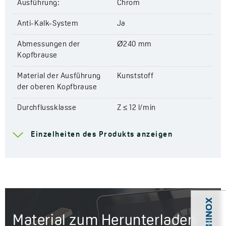
Ausführung:
Chrom
Anti-Kalk-System
Ja
Abmessungen der
Ø240 mm
Kopfbrause
Material der Ausführung
Kunststoff
der oberen Kopfbrause
Durchflussklasse
Z ≤ 12 l/min
Anschlussgewinde
1/2"
Einzelheiten des Produkts anzeigen
Jahre Garantie
2
Material zum Herunterladen