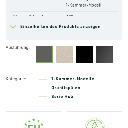
Art des Stöpsels:
Manueller
1-Kammer-Modell
Siphon im Set enthalten:
Space Saving (platzsparend)
Code:
Für den Schrank
SPH 510Y
400 mm
EAN:
55905358234594
Einzelheiten des Produkts anzeigen
Ablauf
3,5''
Anschluss für die
Ja
Geschirrspülmaschine
Ausführung:
Vorgefertigte Armatur-
Ja
Öffnungen
Reversibel
Ja
Kategorie:
1-Kammer-Modelle
Granitspülen
Automatischer Abfluss-
Ja
Verschluss
Serie Hub
Temperaturschockbeständig
Ja
Resistent gegen Kratzer
Ja