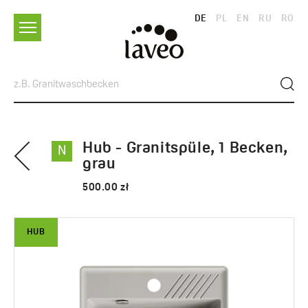
DE
PL
EN
RU
RO
Hub - Granitspüle, 1 Becken,
N
grau
500.00 zł
HUB