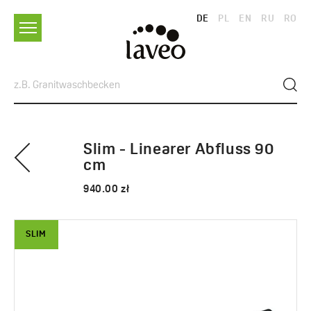
DE
PL
EN
RU
RO
Slim - Linearer Abfluss 90
cm
940.00 zł
SLIM