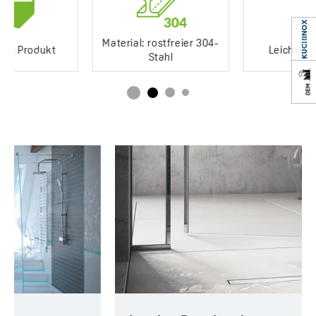
Anschlussgröße:
40/50 mm
Wasserdurchsatz:
24 l/min
Rost-Typ:
reversibel (unter den Fliesen oder massiv)
Material: rostfreier 304-
Leichte Reinigung
Material der Ausführung
: Rostfreier Stahl 304
Stahl
Code:
COS 790D
EAN:
5907791179708