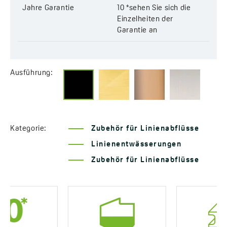
Klappe in ihre ursprüngliche Position zurück und schützt so
Jahre Garantie
10 *sehen Sie sich die
zusätzlich vor unangenehmen Gerüchen.
Einzelheiten der
Garantie an
Mehr Informationen über die
Zubehör für Linienabflüsse
Länge:
1200 mm
Material der Ausführung
: Rostfreier Stahl 304
Ausführung:
Code:
COT 720P
EAN:
5907791190963
Kategorie:
Zubehör für Linienabflüsse
Linienentwässerungen
Zubehör für Linienabflüsse