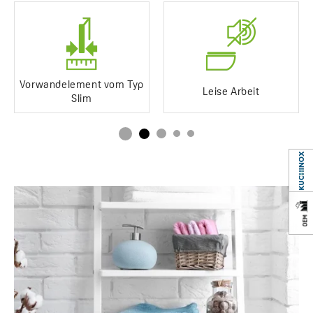
Service mit Anfahrt zum
Nein
Kunden
Jahre Garantie
10 *sehen Sie sich die
Einzelheiten der
Garantie an
Vorwandelement vom Typ
Leise Arbeit
Slim