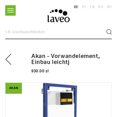
DE
PL
EN
RU
RO
Akan - Vorwandelement,
Einbau leichtj
930.00 zł
AKAN