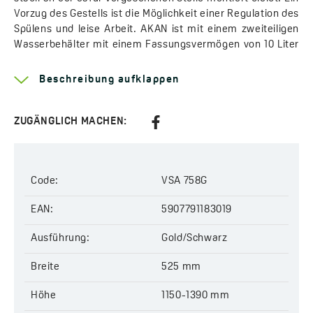
Vorzug des Gestells ist die Möglichkeit einer Regulation des
Spülens und leise Arbeit. AKAN ist mit einem zweiteiligen
Wasserbehälter mit einem Fassungsvermögen von 10 Liter
ausgestattet, der aus robustem Schlagcopolymer PP
gefertigt ist und Schlagbeständigkeit sowie Resistenz
Beschreibung aufklappen
gegen thermischen Schock garantiert. Im Set befindet sich
ein zweiteiliger, verchromter Knopf und alle erforderlichen
Anschlüsse. Das Gestell ist an die Montage der
ZUGÄNGLICH MACHEN:
Toilettenschüssel mit der Achse 180 oder 230 mm
angepasst.
Code:
VSA 758G
AKAN
ist auch im Set mit der Toilettenschüssel
DESNA
erhältlich.
EAN:
5907791183019
Breite:
525 mm
Ausführung:
Gold/Schwarz
Höhe:
1150-1390 mm
Tiefe:
100-175 mm
Breite
525 mm
Art des Vorwandelement:
WC
Taste im Set:
zweiteilig
Höhe
1150-1390 mm
Code:
VSA 758G