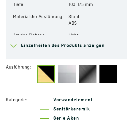
EAN:
5907791183019
Tiefe
100-175 mm
Material der Ausführung
Stahl
ABS
Art des Einbaus
Licht
Einzelheiten des Produkts anzeigen
Art des Gestells
für die Toilette
Art der Steuerung
Mechanisch
Ausführung:
Befestigungsabstand
Zum Anschluss eines 180
oder 230 mm Wand-WCs
Spülvolumen
3/6 L
Kategorie:
Vorwandelement
Regulierung des
min. 2 l/6,25 l; max. 3,25
Sanitärkeramik
Spülvolumens
l/7,5 l
Serie Akan
Knopf im Set enthalten
Ja