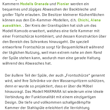
Kammern
Modells Grenada
und
Pionier
werden ein
bequemes und zügiges Abwaschen der Backbleche und
großer Töpfe erlauben. Die Besitzer kleinerer Küchenflächen
können aus den Ein-Kammer-Modellen, d.h.
Chichi
,
Alena
auswählen.
. Der Kreis der Granitspülen hat sich um das
Modell Komodo erweitert, welches eine tiefe Kammer mit
einer Frontschürze kombiniert, und dessen Konstruktion über
den Bereich des Schrankes hinausgeht. Die speziell
entworfene Frontschürze sorgt für Bequemlichkeit während
der täglichen Nutzung, weil man extrem nahe an dem Rand
der Spüle stehen kann, wodurch man eine gerade Haltung
während des Abwasches hat.
Der äußere Teil der Spüle, der auch „Frontschürze“ genannt
wird, wird Ihre Schränke vor den Wasserspritzern schützen,
denn er wurde so projektiert, dass er über die Möbel
hinausragt. Das Modell MARMARA ist wiederum eine ideale
Verbindung der Funktionalität mit einem einzigartigen
Design. Die tiefe und vollkommen schallgedämpfte
Kammer der Stahlspüle erleichtert die Verrichtung