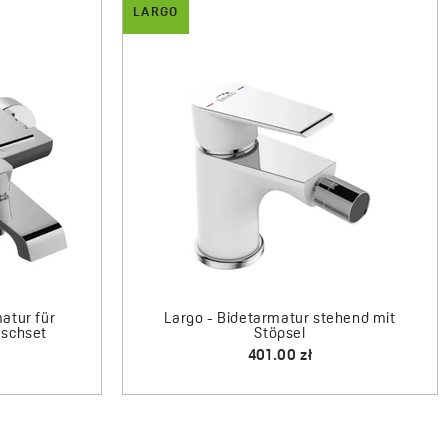
LARGO
rmatur mit
Largo - Unterputz-Brausearmatur mit
Umstellventil
628.00 zł