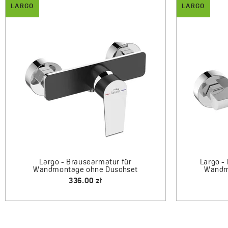
LARGO
LARGO
Largo -
Largo - Duschsäule mit Armatur
1300.00 zł