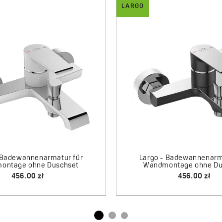
LARGO
 Duschsäule mit Armatur
Largo - Unterputz-Brausea
Umstellventil
1300.00 zł
628.00 zł