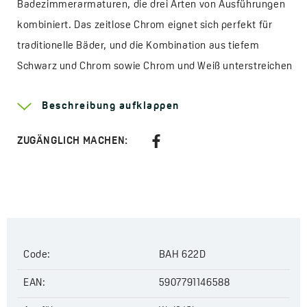
Badezimmerarmaturen, die drei Arten von Ausführungen
kombiniert. Das zeitlose Chrom eignet sich perfekt für
traditionelle Bäder, und die Kombination aus tiefem
Schwarz und Chrom sowie Chrom und Weiß unterstreichen
den eleganten Charakter eines modernen Badezimmers,
Beschreibung aufklappen
das in einem aktuellen Trend eingerichtet ist. Largo ist eine
Serie, die sich durch ihr schlankes, subtiles und dennoch
ZUGÄNGLICH MACHEN:
dynamisches Design auszeichnet. Klassische Korpusse mit
abgeflachten Hebeln und Ausläufen, die die Armaturen
optisch verschlanken und gleichzeitig den Wasserfluss
erleichtern. Die Serie besteht aus klassischen stehenden
Waschbecken-, Bidet-, wandmontierten Badewannen-,
Dusch- und Unterputz-Duscharmaturen mit Umschalter. Die
Code:
BAH 622D
gesamte Serie umfasst auch eine Duschsäule mit Armatur
EAN:
5907791146588
und einer Handbrause inklusive. Außergewöhnlicher