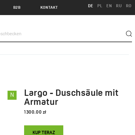
DE
PL
EN
RU
RO
B2B
KONTAKT
Largo - Duschsäule mit
N
Armatur
1300.00 zł
KUP TERAZ