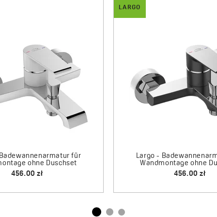
LARGO
o - Unterputz-Brausearmatur mit
Largo - Unterputz-B
Umstellventil
Umstellv
628.00 zł
628.00