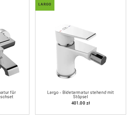
Abmessungen der
Ø250 mm
LARGO
Kopfbrause
Funktionen der oberen
Regenstrahl
rausearmatur mit
Largo - Unterputz-Brausearmatur mi
Kopfbrause
entil
Umstellventil
 zł
575.00 zł
Material der Ausführung
Stahl
der oberen Kopfbrause
Material der Ausführung
Messing
der Duschsäule
Stahl
Kunststoff
Regulierbare Höhe der
Ja
oberen Kopfbrause
Art
Mit Armatur im Set