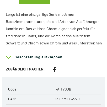
Largo ist eine einzigartige Serie moderner
Badezimmerarmaturen, die drei Arten von Ausführungen
kombiniert. Das zeitlose Chrom eignet sich perfekt für
traditionelle Bäder, und die Kombination aus tiefem
Schwarz und Chrom sowie Chrom und Weiß unterstreichen
den eleganten Charakter eines modernen Badezimmers,
Beschreibung aufklappen
das in einem aktuellen Trend eingerichtet ist. Largo ist eine
Serie, die sich durch ihr schlankes, subtiles und dennoch
ZUGÄNGLICH MACHEN:
dynamisches Design auszeichnet. Klassische Korpusse mit
abgeflachten Hebeln und Ausläufen, die die Armaturen
optisch verschlanken und gleichzeitig den Wasserfluss
Code:
PAH 70OB
erleichtern. Die Serie besteht aus klassischen stehenden
EAN:
5907791162779
Waschbecken-, Bidet-, wandmontierten Badewannen-,