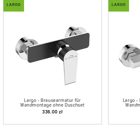
LARGO
LARGO
Larg
Largo - Duschsäule mit Armatur
1300.00 zł