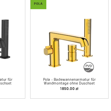
POLA
rmatur für
Pola - Badewannenarmatur für
ne Set
Wandmontage ohne Set
580.00 zł