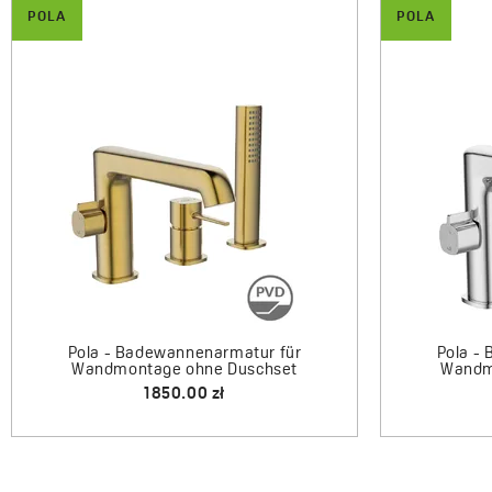
POLA
POLA
Pol
Pola - Badewannenarmatur für
Wandmontage ohne Duschset
1795.00 zł