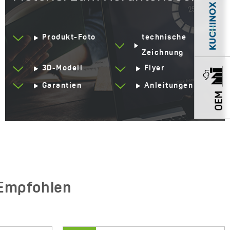
Unterputzbox
Ja
Produkt-Foto
technische
Service mit Anfahrt zum
Ja
Kunden
Zeichnung
3D-Modell
Flyer
Jahre Garantie
8 *sehen Sie sich die
Einzelheiten der Garantie
Garantien
Anleitungen
an
Empfohlen