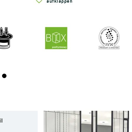
aufklappen
Wie kann man für einen Loft-Stil
im Badezimmer sorgen?