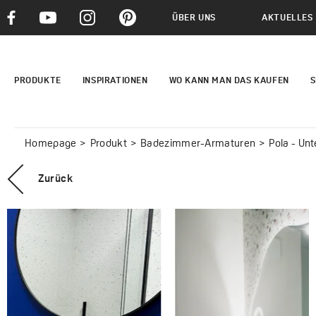
ÜBER UNS
AKTUELLES
PRODUKTE
INSPIRATIONEN
WO KANN MAN DAS KAUFEN
S
Homepage
Produkt
Badezimmer-Armaturen
Pola - Un
Zurück
POLA