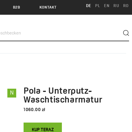
DE
PL
EN
RU
RO
B2B
KONTAKT
Pola - Unterputz-
N
Waschtischarmatur
1060.00 zł
KUP TERAZ