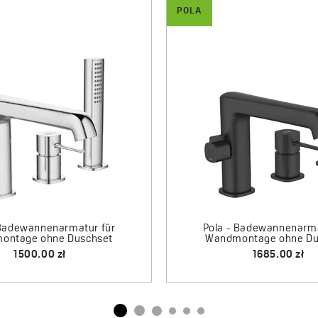
POLA
a - Badewannenarmatur für
Pola - Badewannena
Wandmontage ohne Set
Wandmontage oh
650.00 zł
490.00 zł