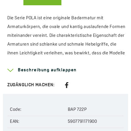
Die Serie POLA ist eine originale Badarmatur mit
Armaturkörpern, die ovale und kantig auslaufende Formen
miteinander vereint. Die charakteristische Eigenschaft der
Armaturen sind schlanke und schmale Hebelgriffe, die
ihnen Leichtigkeit verleihen, was bewirkt, dass die Modelle
sich perfekt in kleineren Badezimmern der Wohnblöcke
Beschreibung aufklappen
bewähren werden. Die Serie ist in vier eleganten
Ausführungen erhältlich: in traditionellem Chrom, in
ZUGÄNGLICH MACHEN:
mattem Schwarz, modischem Rosé Gold und in klassischem
Goldton. Die stehenden Waschbecken-Armaturen wurden
mit wassersparenden NEOPERL Strahlreglern und der
Code:
BAP 722P
Möglichkeit der Regulierung des Winkels des
EAN:
5907791171900
Wasserauslaufs ausgestattet. Dank dieser Funktion können