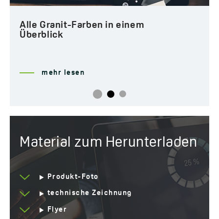
Kunden
Alle Granit-Farben in einem
Jahre Garantie
10 *sehen Sie sich die
Überblick
Einzelheiten der
Garantie an
mehr lesen
Material zum Herunterladen
Produkt-Foto
technische Zeichnung
Flyer