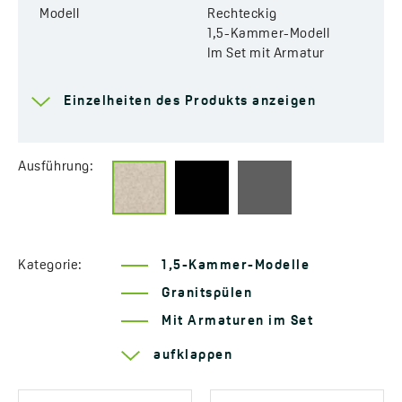
Modell
Rechteckig
1,5-Kammer-Modell
Im Set mit Armatur
Für den Schrank
700 mm
Einzelheiten des Produkts anzeigen
Ablauf
3,5''
Anschluss für die
Ja
Ausführung:
Geschirrspülmaschine
Vorgefertigte Armatur-
Ja
Öffnungen
Kategorie:
1,5-Kammer-Modelle
Reversibel
Ja
Granitspülen
Automatischer Abfluss-
Ja
Mit Armaturen im Set
Verschluss
Serie Celia
aufklappen
Temperaturschockbeständig
Ja