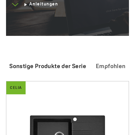
Anleitungen
Sonstige Produkte der Serie
Empfohlen
CELIA
DROP
Celia - Granitspüle 1 Becken mit Abtropffläche
Drop - Geschirrspülmittelspender
610.00 zł
95.00 zł