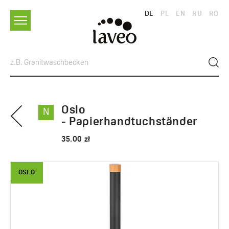
DE
PL
EN
RU
RO
Oslo
N
- Papierhandtuchständer
35.00 zł
OSLO