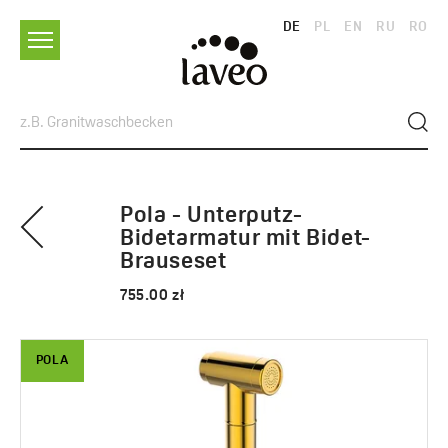
DE
PL
EN
RU
RO
Pola - Unterputz-
Bidetarmatur mit Bidet-
Brauseset
755.00 zł
POLA