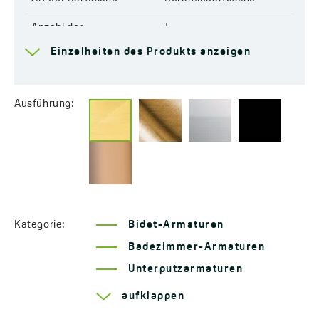
Kartusche Typ:
Keramikkartusche
Code:
BAP G31P
Anzahl der
1
EAN:
5907791187567
Wasserstrahlarten in der
Einzelheiten des Produkts anzeigen
Handbrause
Wasserstrahlarten
Regnerisch
Ausführung:
Anti-Kalk-System
Ja
Abmessungen der
131x27 mm
Handbrause-Düse
Zusätzliche Funktionen
Mit Verdrehschutz-
System
Kategorie:
Bidet-Armaturen
Länge des Schlauchs
1500 mm
Badezimmer-Armaturen
Material des
Stahlgeflecht aus Gummi
Unterputzarmaturen
Duschschlauches
Serie Pola
aufklappen
Verdrehschutz-System
Ja