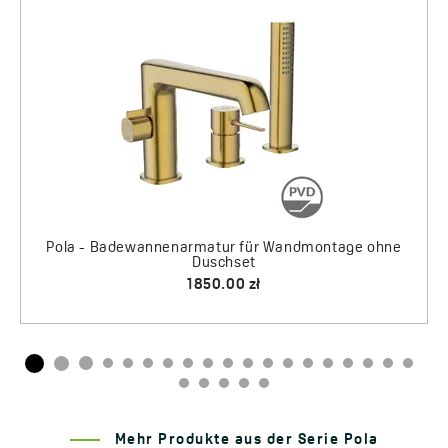
Pola - Badewannenarmatur für Wandmontage ohne
Ein Reinigungsmittel zur Reinigung und Pflege bu
Bad- und Küchenarmaturen
Duschset
1500.00 zł
30.00 zł
hne
Mehr Produkte aus der Serie Pola