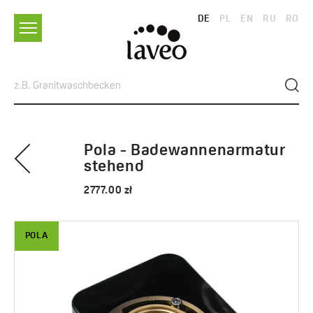
DE
PL
EN
RU
RO
Pola - Badewannenarmatur
stehend
2777.00 zł
POLA