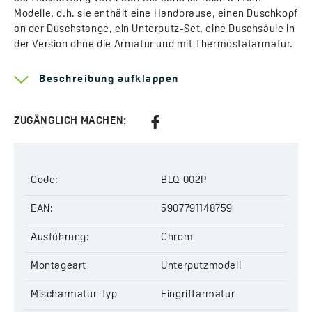
Modelle, d.h. sie enthält eine Handbrause, einen Duschkopf
an der Duschstange, ein Unterputz-Set, eine Duschsäule in
der Version ohne die Armatur und mit Thermostatarmatur.
Das Unterputz-Set wird es Ihnen ermöglichen, alle
Montageelemente in der Wand zu verbergen Die Säule mit
Beschreibung aufklappen
der Thermostat-Armatur wird Familien mit älteren
Personen und Kindern besonders zusagen. Dank einer
Blockierung bei der Einstellung einer konstanten
ZUGÄNGLICH MACHEN:
Temperatur werden die Nutzer Verbrühungen vermeiden.
Die perfekte Ausführung sorgt für Lebensdauer und
Qualität für lange Jahre.
Code:
BLQ 002P
Mehr Informationen über die Serie
Kvadrato
EAN:
5907791148759
Griff Typ:
Einhand
Ausführung:
Chrom
Montagemethode:
Unterputzmodell
Kartusche Durchmesser:
35 mm
Montageart
Unterputzmodell
Kartusche Typ:
Keramikkartusche
Code:
BLQ 002P
Mischarmatur-Typ
Eingriffarmatur
EAN:
5907791148759