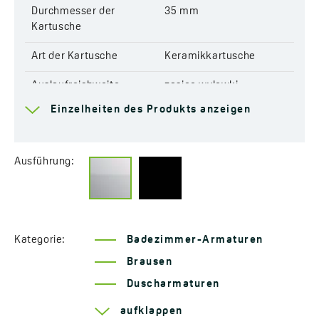
Durchmesser der
35 mm
Kartusche
Art der Kartusche
Keramikkartusche
Auslaufreichweite
zasięg wylewki
deszczowni = 386 mm
Einzelheiten des Produkts anzeigen
Anzahl der
1
Wasserstrahlarten in der
Ausführung:
Handbrause
Wasserstrahlarten
Regnerisch
Abmessungen der
197x30 mm
Handbrause-Düse
Kategorie:
Badezimmer-Armaturen
Brausen
Zusätzliche Funktionen
Mit Verdrehschutz-
System
Duscharmaturen
Mit regulierbarer Höhe
Duschsets mit
aufklappen
der oberen Kopfbrause
Unterputzarmatur