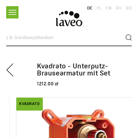
DE
PL
EN
RU
RO
Kvadrato - Unterputz-
Brausearmatur mit Set
1212.00 zł
KVADRATO