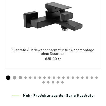
1410.00 zł
30.00 zł
Mehr Produkte aus der Serie Kvadrato