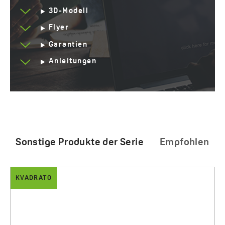
3D-Modell
Flyer
Garantien
Anleitungen
Sonstige Produkte der Serie
Empfohlen
KVADRATO
Kvadrato - Badewannenarmatur für Wandmontage
Ein Reinigungsmittel zur Reinigung und Pflege von
Bad- und Küchenarmaturen
ohne Duschset