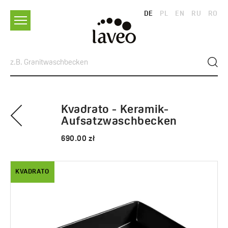
DE
PL
EN
RU
RO
Kvadrato - Keramik-
Aufsatzwaschbecken
690.00 zł
KVADRATO