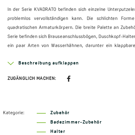
In der Serie KVADRATO befinden sich einzelne Unterputze
problemlos vervollständigen kann. Die schlichten For
quadratischen Armaturkörpern. Die breite Palette an Zubehör
Serie befinden sich Brauseanschlussbögen, Duschkopf-Halter
ein paar Arten von Wasserhähnen, darunter ein klappbar
Waschbecken vorgesehen ist. Dank der Vielfalt der Modelle 
Beschreibung aufklappen
Elemente der Armatur auszutauschen, ohne ganze Sets ka
klassischen matten Chrom- oder Schwarz-Ausführung erhältl
ZUGÄNGLICH MACHEN:
Mehr Informationen über die Serie
Kvadrato
Width:
69 mm
Kategorie:
Zubehör
Height:
42 mm
Badezimmer-Zubehör
Depth:
88 mm
Halter
Code:
CNQ G0AD