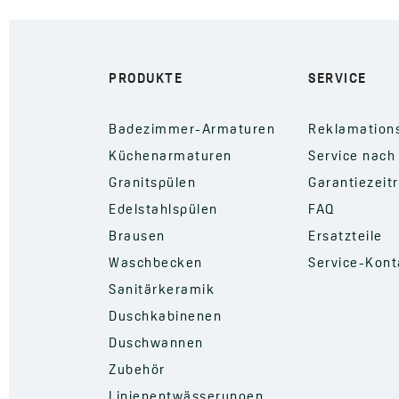
PRODUKTE
SERVICE
Badezimmer-Armaturen
Reklamation
Küchenarmaturen
Service nach
Granitspülen
Garantiezeit
Edelstahlspülen
FAQ
Brausen
Ersatzteile
Waschbecken
Service-Kont
Sanitärkeramik
Duschkabinenen
Duschwannen
Zubehör
Linienentwässerungen