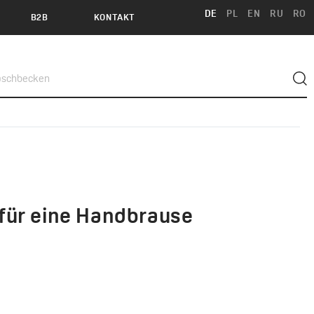
DE
PL
EN
RU
RO
B2B
KONTAKT
für eine Handbrause