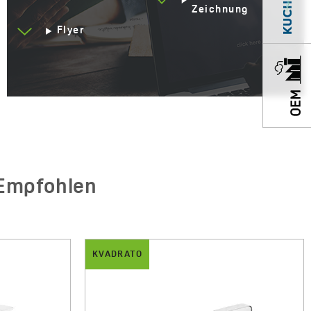
Zeichnung
Flyer
Empfohlen
KVADRATO
KVA