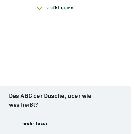
EAN:
5907791193032
Serie Kvadrato
aufklappen
Gold im Badezimmer
mehr lesen