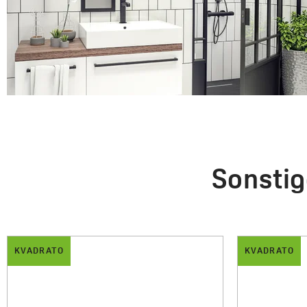
Sonstig
DRATO
KVADRATO