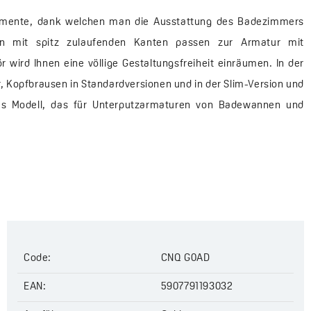
lemente, dank welchen man die Ausstattung des Badezimmers
men mit spitz zulaufenden Kanten passen zur Armatur mit
 wird Ihnen eine völlige Gestaltungsfreiheit einräumen. In der
, Kopfbrausen in Standardversionen und in der Slim-Version und
es Modell, das für Unterputzarmaturen von Badewannen und
der Unterputz-Zubehörteile haben Sie die Möglichkeit, einzelne
ufen zu müssen. Die Zubehörteile von KVADRATO sind in der
ich.
Code:
CNQ G0AD
EAN:
5907791193032