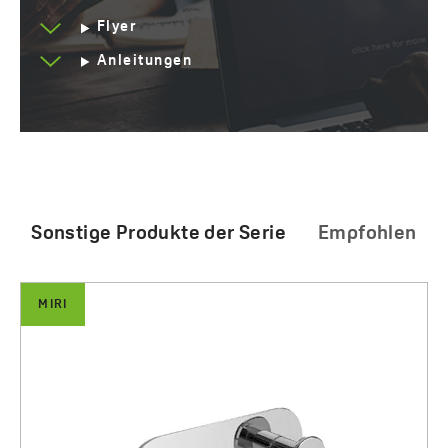
Flyer
Anleitungen
Sonstige Produkte der Serie
Empfohlen
DESNA
MIRI
Akan und Desna - Unterputz-Set, Vorwandelement,
Miri - Doppelaufhänger
Becken und Taste
35.00 zł
1810.00 zł