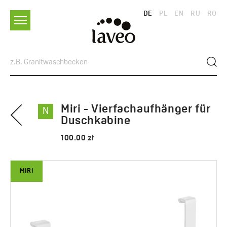
DE
PL
EN
RU
RO
Miri - Vierfachaufhänger für
N
Duschkabine
100.00 zł
MIRI