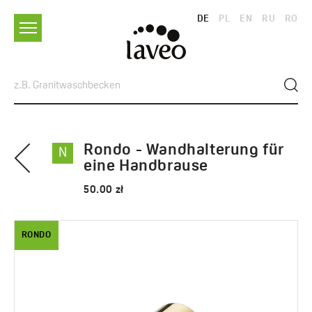
DE
PL
EN
RU
RO
Rondo - Wandhalterung für
N
eine Handbrause
50.00 zł
RONDO