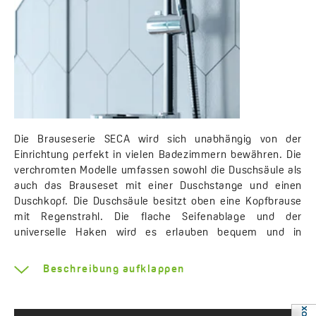
Die Brauseserie SECA wird sich unabhängig von der
Einrichtung perfekt in vielen Badezimmern bewähren. Die
verchromten Modelle umfassen sowohl die Duschsäule als
auch das Brauseset mit einer Duschstange und einen
Duschkopf. Die Duschsäule besitzt oben eine Kopfbrause
mit Regenstrahl. Die flache Seifenablage und der
universelle Haken wird es erlauben bequem und in
Handreichweite die Badekosmetik unterzubringen. Die
Handbrause verfügt über drei Wasserstrahltypen
Beschreibung aufklappen
- Regenstrahl, Massagestrahl und gemischter Strahl, die
man mithilfe einer Taste auf der oberen Seite des
Duschkopfes ändern kann..