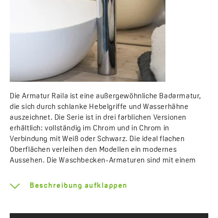
Die Armatur Raila ist eine außergewöhnliche Badarmatur,
die sich durch schlanke Hebelgriffe und Wasserhähne
auszeichnet. Die Serie ist in drei farblichen Versionen
erhältlich: vollständig im Chrom und in Chrom in
Verbindung mit Weiß oder Schwarz. Die ideal flachen
Oberflächen verleihen den Modellen ein modernes
Aussehen. Die Waschbecken-Armaturen sind mit einem
wassersparenden Strahlregler NEOPERL ausgestattet.
Beschreibung aufklappen
Elegant, ergonomisch, praktisch, universell - alle diese
Eigenschaften charakterisieren das Duschset Raila. Die
Chrom-Ausführung begeistert mit ihrem Aussehen, und ist