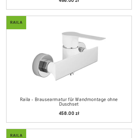
466.00 zł
RAILA
Raila - Brausearmatur für Wandmontage ohne
Duschset
458.00 zł
RAILA