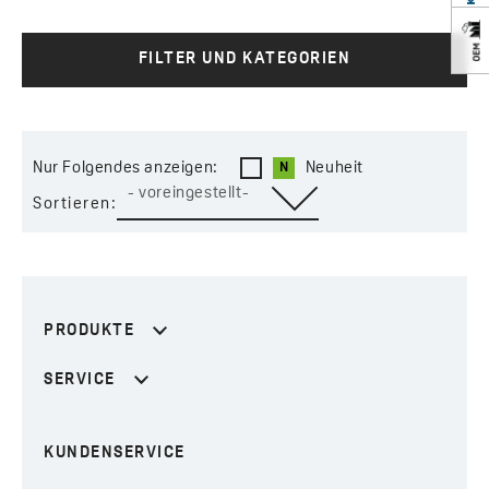
NEOPERL ausgestattet. Ein zusätzlicher Vorzug der
Armatur ist das Anti-Kalk-System, welches eine
bequeme Reinigung von den Kalkablagerungen
FILTER UND KATEGORIEN
ermöglicht. Die Armaturen sind in fünf farblichen
Versionen: Chrom, Schwarz, Kupfer, Rosé Gold und
Graphit erhältlich.
Nur Folgendes anzeigen:
Neuheit
- voreingestellt-
Sortieren:
PRODUKTE
SERVICE
KUNDENSERVICE