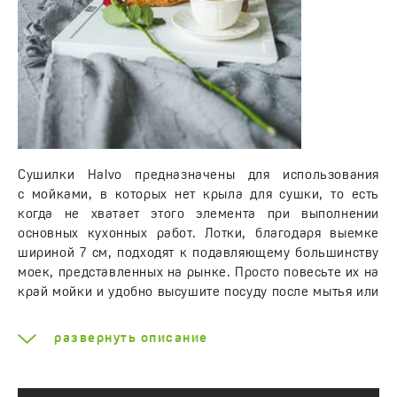
Сушилки Halvo предназначены для использования
с мойками, в которых нет крыла для сушки, то есть
когда не хватает этого элемента при выполнении
основных кухонных работ. Лотки, благодаря выемке
шириной 7 см, подходят к подавляющему большинству
моек, представленных на рынке. Просто повесьте их на
край мойки и удобно высушите посуду после мытья или
слейте воду с ранее вымытых продуктов. Отвод воды
облегчают специальные канавки со стороны, которая
развернуть описание
крепится к раковине. Если воды окажется больше,
необходимо осторожно поднять лоток, чтобы вылить
воду в мойку. Обод вокруг лотка предотвращает