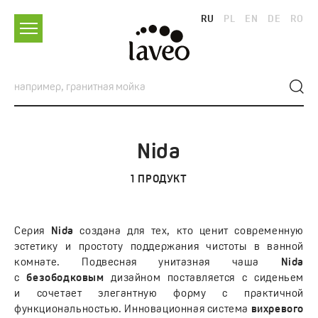
RU
PL
EN
DE
RO
Nida
1
ПРОДУКТ
Серия
Nida
создана для тех, кто ценит современную
эстетику и простоту поддержания чистоты в ванной
комнате. Подвесная унитазная чаша
Nida
с
безободковым
дизайном поставляется с сиденьем
и сочетает элегантную форму с практичной
функциональностью. Инновационная система
вихревого