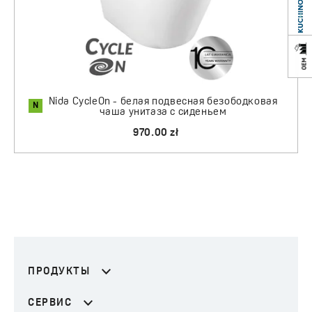
и
системой быстрого снятия
. Сиденье выполнено из
прочного пластика, устойчивого к царапинам
и изменению цвета, что обеспечивает долговечность
и эстетичный вид на долгие годы.
Nida CycleOn - белая подвесная безободковая
N
чаша унитаза с сиденьем
970.00 zł
ПРОДУКТЫ
СЕРВИС