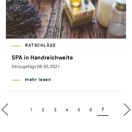
RATSCHLÄGE
SPA in Handreichweite
hinzugefügt
06.05.2021
mehr lesen
7
1
2
3
4
5
6