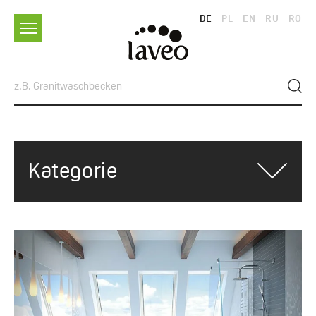
DE
PL
EN
RU
RO
Kategorie
ALLE KATEGORIEN
RATSCHLÄGE
TRENDS UND INSPIRATIONEN
SPÜLEN