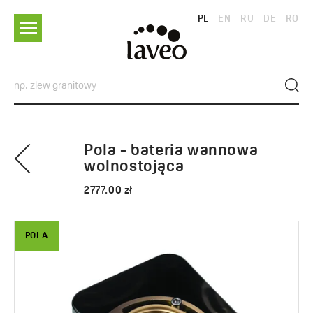
PL
EN
RU
DE
RO
Pola - bateria wannowa
wolnostojąca
2777.00 zł
POLA