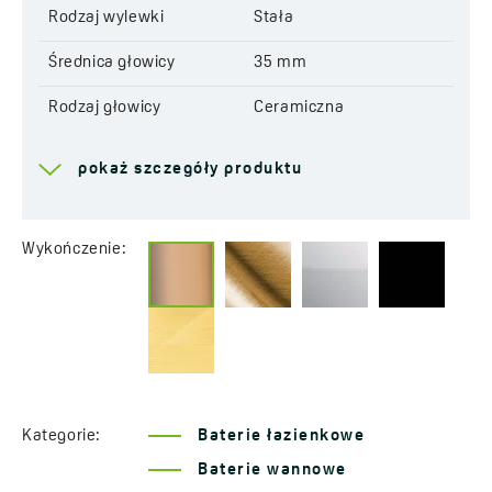
Rodzaj głowicy:
ceramiczna
Rodzaj wylewki
Stała
Kod:
BAP 811S
EAN:
5907791183279
Średnica głowicy
35 mm
Rodzaj głowicy
Ceramiczna
Zasięg wylewki
205 mm
pokaż szczegóły produktu
Wysokość całkowita
1081 mm
baterii
Wykończenie:
Grupa akustyczna
II - < 20 ≤ 30 dB
Klasa przepływu
A ≤ 15 l/min
Box podtynkowy
Box podtynkowy
Serwis dojazdowy
Tak
Kategorie:
Baterie łazienkowe
Lata gwarancji
8 *sprawdź szczegóły
Baterie wannowe
gwarancji