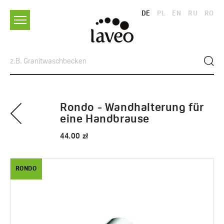
DE
PL
EN
RU
RO
Rondo - Wandhalterung für
eine Handbrause
44.00 zł
RONDO