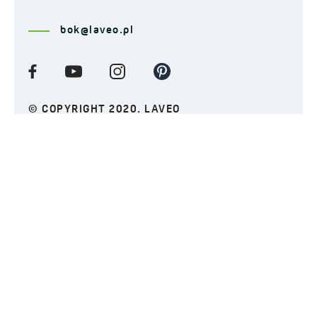
bok@laveo.pl
© COPYRIGHT 2020. LAVEO
Politica de Confidențialitate
Politica privind cookie-urile
Clauza de informare
ABONAȚI-VĂ LA NEWSLETTER