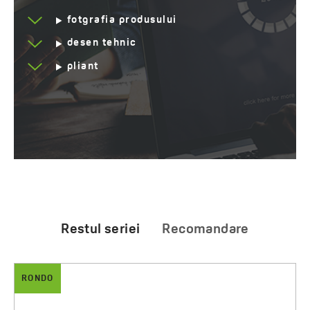
fotgrafia produsului
desen tehnic
pliant
Restul seriei
Recomandare
RONDO
ARNO