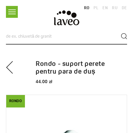
RO
PL
EN
RU
DE
Rondo - suport perete
pentru para de duș
44.00 zł
RONDO