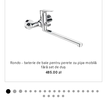
Rondo - baterie 
Arno - furtun 
 de baie pentru perete cu pipa mobilă
fără set de duș
485.00 zł