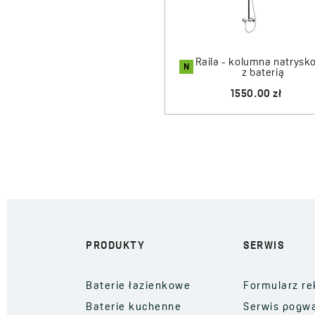
Raila - kolumna natrys
N
z baterią
1550.00 zł
PRODUKTY
SERWIS
Baterie łazienkowe
Formularz re
Baterie kuchenne
Serwis pogw