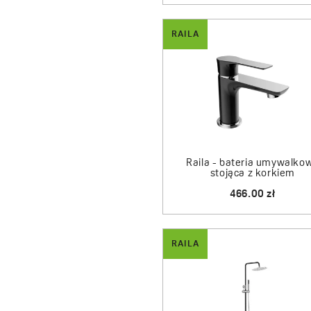
RAILA
Raila - bateria umywalko
stojąca z korkiem
466.00 zł
RAILA