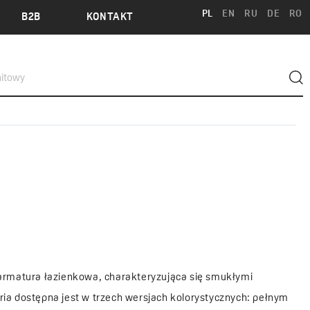
PL
EN
RU
DE
RO
B2B
KONTAKT
 armatura łazienkowa, charakteryzująca się smukłymi
ria dostępna jest w trzech wersjach kolorystycznych: pełnym