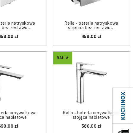
sposób pozwoli na pozbycie się wapiennych osadów
. Kształt słuchawki zaprojektowano tak, aby idealnie
rna deszczownia wyposażona w strumień deszczowy są
bateria natryskowa
Raila - bateria natryskowa
 serii Raila.
 bez zestawu...
ścienna bez zestawu...
458.00 zł
458.00 zł
 przez producenta 8 letnią gwarancją.
RAILA
ateria umywalkowa
Raila - bateria umywalkowa
ąca nablatowa
stojąca nablatowa
690.00 zł
586.00 zł