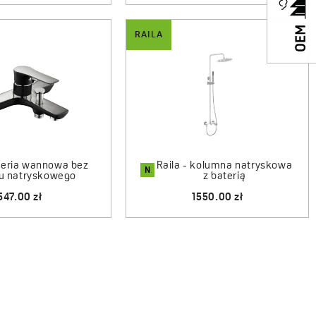
RAILA
ateria wannowa bez
Raila - kolumna natryskowa
N
u natryskowego
z baterią
547.00 zł
1550.00 zł