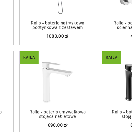
górnej deszczowni w łatwy 
spowodowanych twardą wodą
układała się w dłoni a gó
Raila - bateria natryskowa
Raila - 
dodatkowym atutem kolumn z
podtynkowa z zestawem
ścienna
1083.00 zł
Cała seria Raila objęta jest
RAILA
RAILA
a
Raila - bateria umywalkowa
Raila - b
stojąca nablatowa
stoj
690.00 zł