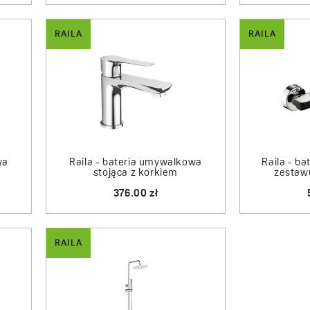
RAILA
RAILA
wa
Raila - bateria umywalkowa
Raila - b
stojąca z korkiem
zestaw
376.00 zł
RAILA