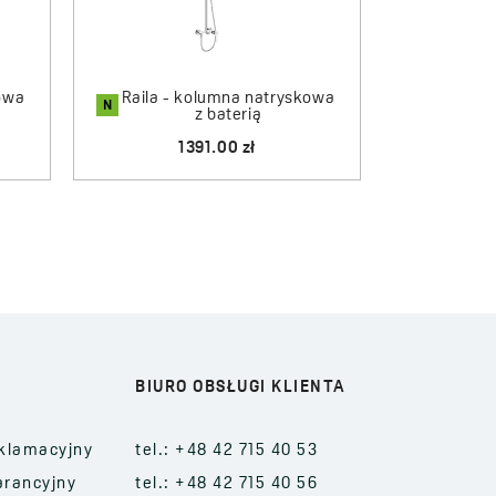
kowa
Raila - kolumna natryskowa
N
z baterią
1391.00 zł
BIURO OBSŁUGI KLIENTA
klamacyjny
tel.: +48 42 715 40 53
arancyjny
tel.: +48 42 715 40 56