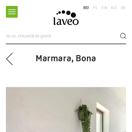
RO
PL
EN
RU
DE
Marmara, Bona