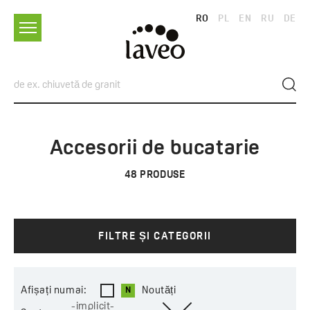
RO
PL
EN
RU
DE
Accesorii de bucatarie
48
PRODUSE
FILTRE ȘI CATEGORII
Afișați numai:
Noutăți
-implicit-