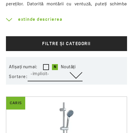
pereților. Datorită montării cu ventuză, puteți schimba
oricând poziția receptorului cu mânerul, ajustându-i poziția
la, de exemplu, înălțimea copilului. Selecția largă a seturilor
extinde descrierea
de duș se bazează în principal pe dimensiunea receptorului
și numărul de jeturi. Puteți alege seturi cu formă rotundă
sau pătrată. Dacă doriți să cumpărați un set corespunzător
armăturilor, puteți alege un duș cu finisaj clasic cromat sau
FILTRE ȘI CATEGORII
puteți încerca unul cu elemente negre sau albe.
Afișați numai:
Noutăți
-implicit-
Sortare:
CARIS