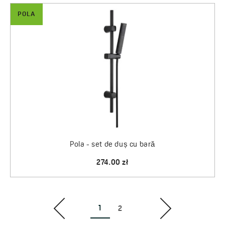
POLA
Pola - set de duș cu bară
274.00 zł
1
2