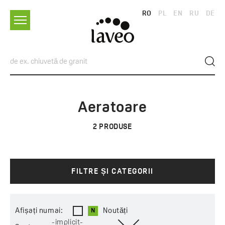
RO
PL
EN
RU
DE
Aeratoare
2
PRODUSE
FILTRE ȘI CATEGORII
Afișați numai:
Noutăți
-implicit-