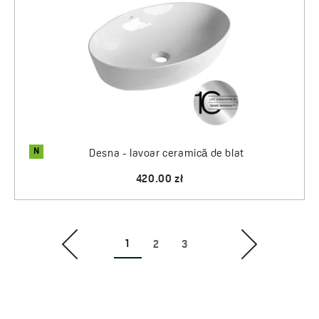
N
Desna - lavoar ceramică de blat
420.00 zł
1
2
3