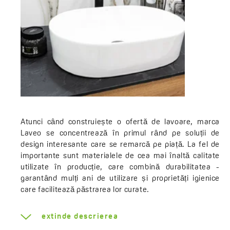
Atunci când construiește o ofertă de lavoare, marca
Laveo se concentrează în primul rând pe soluții de
design interesante care se remarcă pe piață. La fel de
importante sunt materialele de cea mai înaltă calitate
utilizate în producție, care combină durabilitatea -
garantând mulți ani de utilizare și proprietăți igienice
care facilitează păstrarea lor curate.
Modelele din granit merită o atenție specială, care - la
fel ca granitul Laveo chiuvete - sunt producție 100%
extinde descrierea
poloneză de la proiectare până la ambalare. Fabrica