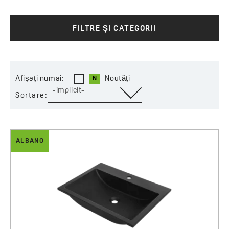
noastră, specializată în produse realizate dintr-un
amestec de nisip cuarțos și rășină, oferă posibilități de
design aproape nelimitate și de producere a culorilor.
FILTRE ȘI CATEGORII
Designul original combinat cu materiale moderne face
imposibilă trecerea cu indiferenţă pe lângă lavoarele
Laveo.
Afișați numai:
Noutăți
-implicit-
Sortare:
ALBANO