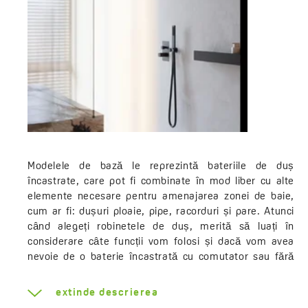
Modelele de bază le reprezintă bateriile de duș
încastrate, care pot fi combinate în mod liber cu alte
elemente necesare pentru amenajarea zonei de baie,
cum ar fi: dușuri ploaie, pipe, racorduri și pare. Atunci
când alegeți robinetele de duș, merită să luați în
considerare câte funcții vom folosi și dacă vom avea
nevoie de o baterie încastrată cu comutator sau fără
comutatorde funcție. Oferta include, de asemenea,
seturi încastrate, care nu necesită alegerea individuală
extinde descrierea
a elementelor pentru duș. În set (și chiar în același