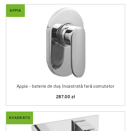
APPIA
Appia - baterie de duș încastrată fară comutator
287.00 zł
KVADRATO