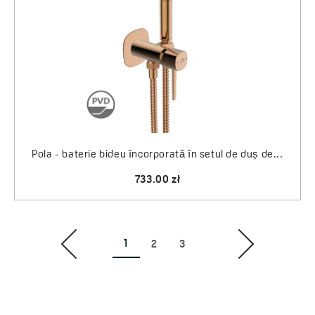
Pola - baterie bideu încorporată în setul de duș de...
733.00 zł
1
2
3