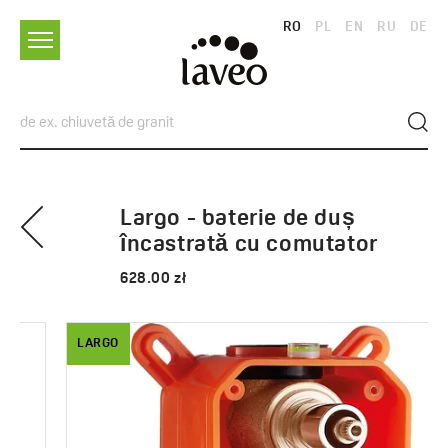
RO
PL
EN
RU
DE
Largo - baterie de duș
încastrată cu comutator
628.00 zł
LARGO