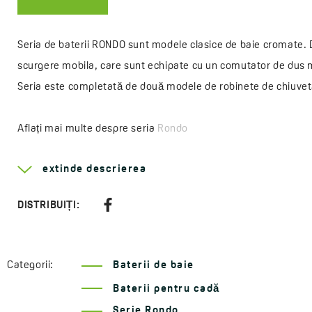
Seria de baterii RONDO sunt modele clasice de baie cromate. De
scurgere mobila, care sunt echipate cu un comutator de dus m
Seria este completată de două modele de robinete de chiuvetă:
Aflați mai multe despre seria
Rondo
Tip de mâner:
monocomandă
extinde descrierea
Metoda de montare:
de perete
Diametrul cartuşului:
35 mm
DISTRIBUIȚI:
Tip de cartuş:
ceramic
Lungimea pipei:
320 mm
Categorii:
Cod:
BLX 01FD
Baterii de baie
EAN:
5907791103017
Baterii pentru cadă
Serie Rondo