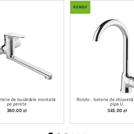
RONDO
aterie pentru lavoar pentru
Rondo - comutator unghiul
perete
pentru pară
355.00 zł
124.00 zł