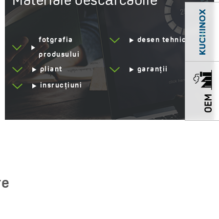
Materiale descărcabile
Ani de garanție
8 *Verifică detaliile
garanției
fotgrafia
desen tehnic
produsului
pliant
garanții
insrucțiuni
re