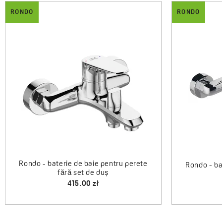
RONDO
RONDO
Rondo - b
Rondo - baterie de lavoar verticală
310.00 zł