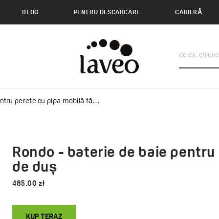
BLOG
PENTRU DESCARCARE
CARIERĂ
erete cu pipa mobilă fără set de duș
Rondo - baterie de baie pentru 
de duș
485.00 zł
KUP TERAZ