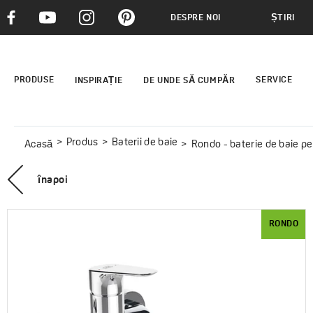
DESPRE NOI
ȘTIRI
PRODUSE
SERVICE
INSPIRAȚIE
DE UNDE SĂ CUMPĂR
Produs
Baterii de baie
Acasă
Rondo - baterie de baie pentru p
înapoi
RONDO