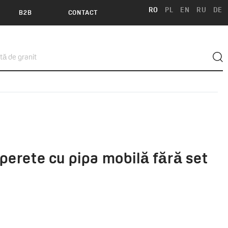
RO
PL
EN
RU
DE
B2B
CONTACT
perete cu pipa mobilă fără set