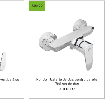
RONDO
ar cu suport
Rondo - comutator unghiular cu suport
pentru pară
155.00 zł
Agent pentru curățarea cabinelor de
duș, a cădițelor de duș și a căzilor de
baie
20.00 zł