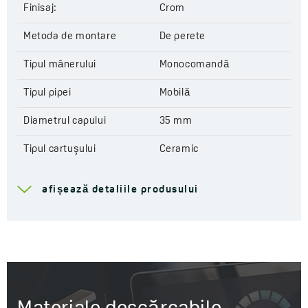
Finisaj:
Crom
Metoda de montare
De perete
Tipul mânerului
Monocomandă
Tipul pipei
Mobilă
Diametrul capului
35 mm
Tipul cartuşului
Ceramic
Gama de scurgere
387 mm
afișează detaliile produsului
Înălțimea totală a bateriei
164 mm
Grup acustic
I - ≤ 20 dB
Clasa de debit
A ≤ 15 l/min
Service la domiciliu
Da