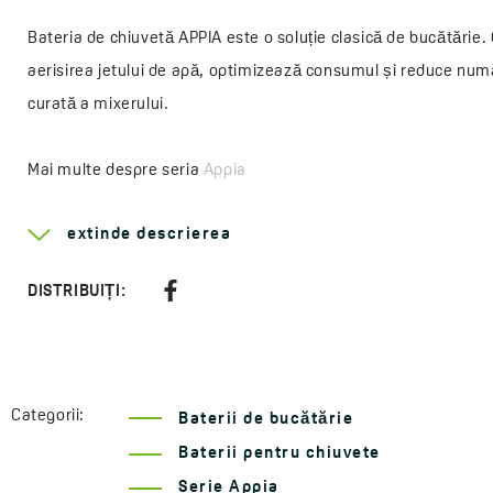
Bateria de chiuvetă APPIA este o soluție clasică de bucătărie
aerisirea jetului de apă, optimizează consumul și reduce număr
curată a mixerului.
Mai multe despre seria
Appia
Tip de mâner:
monocomandă
extinde descrierea
Metoda de montare:
verticală
Diametrul cartuşului:
35 mm
DISTRIBUIȚI:
Tip de cartuş:
ceramic
Lungimea pipei:
161 mm
Cod:
BLP 068D
Categorii:
EAN:
5907791122810
Baterii de bucătărie
Baterii pentru chiuvete
Serie Appia