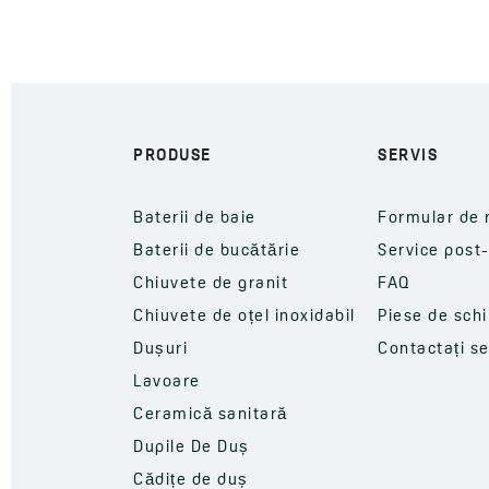
PRODUSE
SERVIS
Baterii de baie
Formular de 
Baterii de bucătărie
Service post
Chiuvete de granit
FAQ
Chiuvete de oțel inoxidabil
Piese de sch
Dușuri
Contactați se
Lavoare
Ceramică sanitară
Dupile De Duș
Cădițe de duș