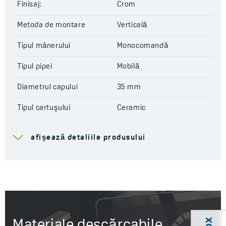
Finisaj:
Crom
Metoda de montare
Verticală
Tipul mânerului
Monocomandă
Tipul pipei
Mobilă
Diametrul capului
35 mm
Tipul cartuşului
Ceramic
Gama de scurgere
161 mm
afișează detaliile produsului
Înălțimea totală a bateriei
293 mm
Lungimea furtunurilor de
400 mm
conectare
Sistem de asamblare
Da
ușoară inclus
Materiale descărcabile