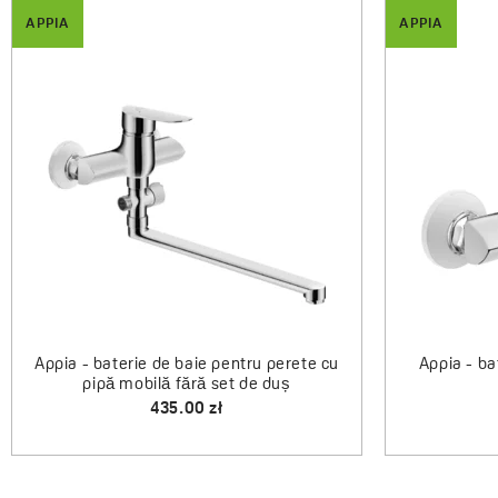
APPIA
baterie de duș încastrată cu
Appia - baterie de duș în
comutator
comutator
418.00 zł
287.00 zł