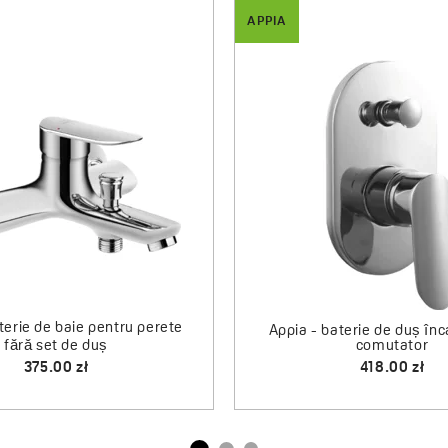
APPIA
castrată fară
Appia - baterie de duș pentru perete
fără set de duș
295.00 zł