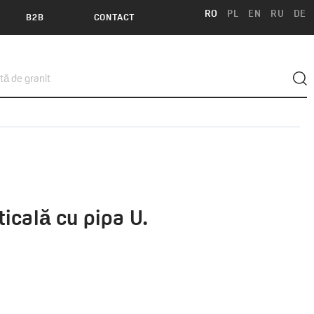
RO
PL
EN
RU
DE
B2B
CONTACT
ticală cu pipa U.