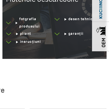
Grup acustic
I - ≤ 20 dB
Clasa de debit
Z ≤ 9 l/min
fotgrafia
desen tehnic
Consum redus de apă
Da
produsului
Service la domiciliu
Da
pliant
garanții
insrucțiuni
Ani de garanție
8 *Verifică detaliile
garanției
re