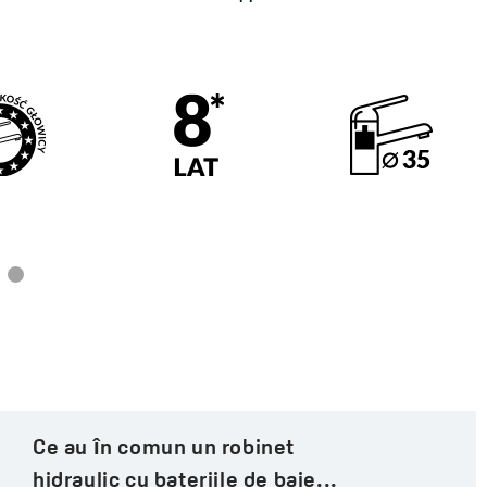
Cum să subliniezi caracterul
bucătăriei cu bateriile moderne