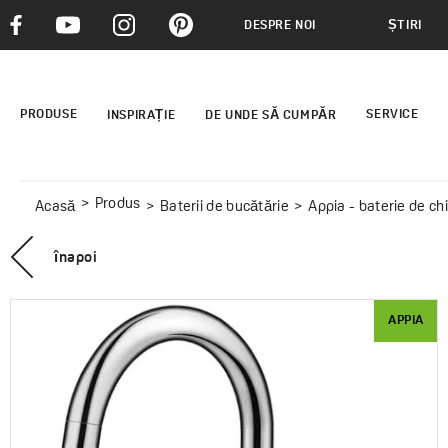
DESPRE NOI
ȘTIRI
PRODUSE
SERVICE
INSPIRAȚIE
DE UNDE SĂ CUMPĂR
Produs
Acasă
Baterii de bucătărie
Appia - baterie de chi
înapoi
APPIA