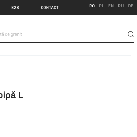
RO
PL
EN
RU
DE
B2B
CONTACT
pipă L