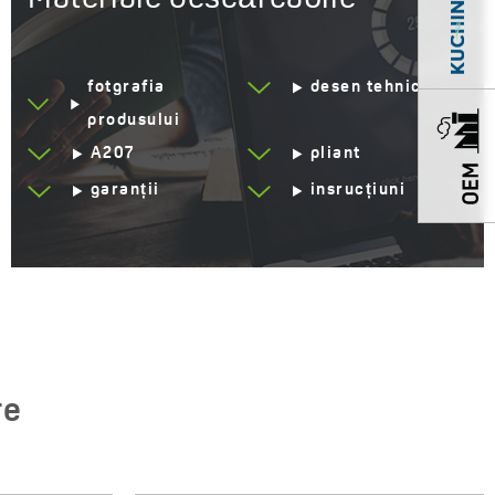
Grup acustic
I - ≤ 20 dB
Clasa de debit
A ≤ 15 l/min
fotgrafia
desen tehnic
Service la domiciliu
Da
produsului
Ani de garanție
8 *Verifică detaliile
A207
pliant
garanției
garanții
insrucțiuni
re