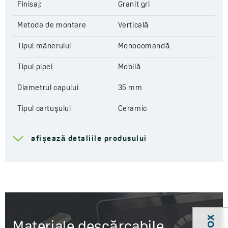
Finisaj:
Granit gri
Metoda de montare
Verticală
Tipul mânerului
Monocomandă
Tipul pipei
Mobilă
Diametrul capului
35 mm
Tipul cartuşului
Ceramic
Gama de scurgere
184 mm
afișează detaliile produsului
Înălțimea totală a bateriei
302 mm
Lungimea furtunurilor de
400 mm
conectare
Sistem de asamblare
Da
ușoară inclus
Materiale descărcabile