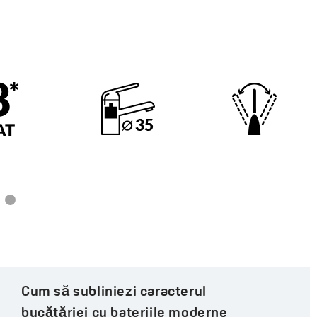
Lungimea pipei:
185 mm
Cod:
BKU 965D
EAN:
5907791164476
Să facem o bucătărie cu negru