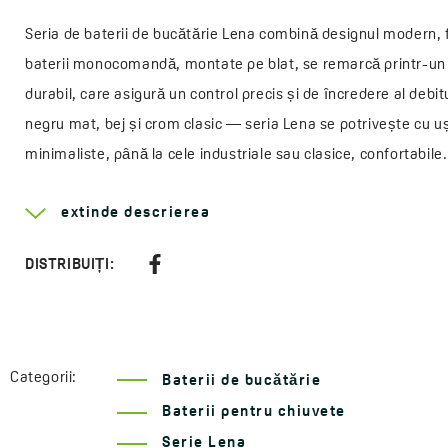
Seria de baterii de bucătărie Lena combină designul modern, f
baterii monocomandă, montate pe blat, se remarcă printr-un 
durabil, care asigură un control precis și de încredere al debit
negru mat, bej și crom clasic — seria Lena se potrivește cu ușu
minimaliste, până la cele industriale sau clasice, confortabil
o instalare rapidă și fără complicații. Seria Lena oferă nu doar 
extinde descrierea
funcționare silențioasă și economie de apă. Toate modelele ben
domiciliu, garantând astfel fiabilitate și liniște pe termen lung
DISTRIBUIȚI:
Aflați mai multe despre gama
Lena
Tip de mâner:
monocomandă
Metoda de montare:
verticală
Categorii:
Baterii de bucătărie
Diametrul cartuşului:
35 mm
Baterii pentru chiuvete
Tip de cartuş:
ceramic
Serie Lena