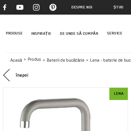
DESPRE NOI
ȘTIRI
PRODUSE
SERVICE
INSPIRAȚIE
DE UNDE SĂ CUMPĂR
Produs
Acasă
Baterii de bucătărie
Lena - baterie de buc
înapoi
LENA