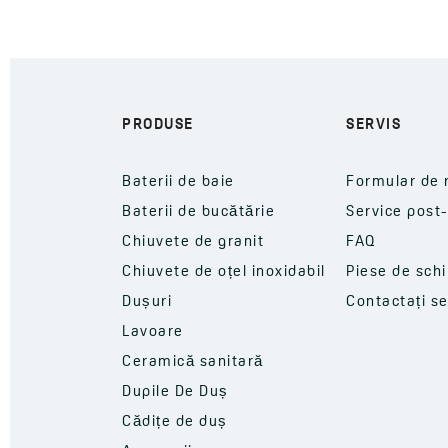
PRODUSE
SERVIS
Baterii de baie
Formular de 
Baterii de bucătărie
Service post
Chiuvete de granit
FAQ
Chiuvete de oțel inoxidabil
Piese de sch
Dușuri
Contactați se
Lavoare
Ceramică sanitară
Dupile De Duș
Cădițe de duș