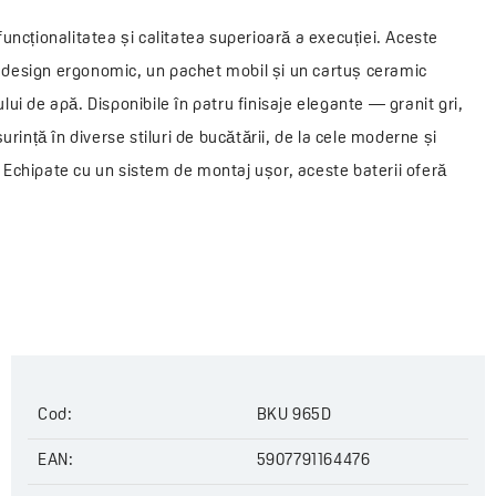
uncționalitatea și calitatea superioară a execuției. Aceste
design ergonomic, un pachet mobil și un cartuș ceramic
ului de apă. Disponibile în patru finisaje elegante — granit gri,
rință în diverse stiluri de bucătării, de la cele moderne și
e. Echipate cu un sistem de montaj ușor, aceste baterii oferă
un aspect estetic plăcut, ci și confort în utilizarea zilnică,
eficiază de o garanție de 8 ani și de un serviciu de asistență la
.
Cod:
BKU 965D
EAN:
5907791164476