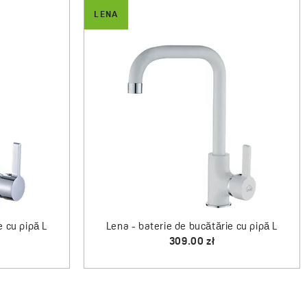
LENA
CELIA
e cu pipă L
Lena - baterie de bucătărie cu pipă L
Celia - chiuvetă cu 1 cuvă cu uscător
309.00 zł
579.00 zł