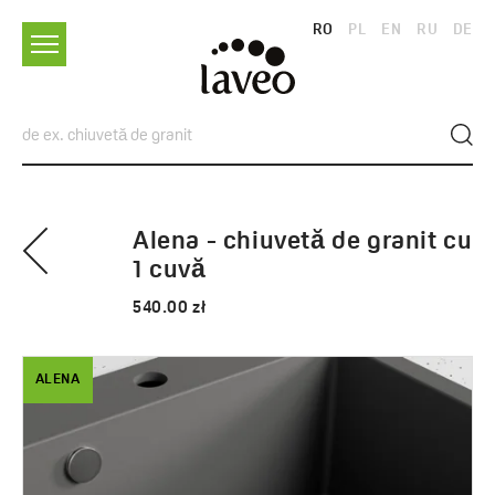
RO
PL
EN
RU
DE
Alena - chiuvetă de granit cu
1 cuvă
540.00 zł
ALENA