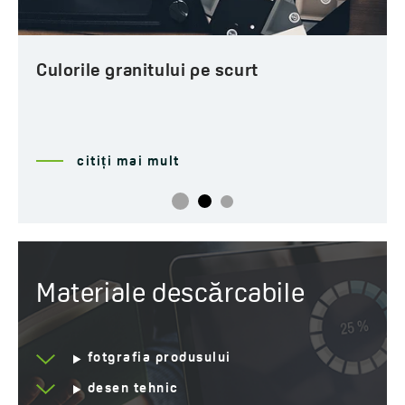
Ani de garanție
10 *Verifică detaliile
garanției
Culorile granitului pe scurt
citiți mai mult
Materiale descărcabile
fotgrafia produsului
desen tehnic