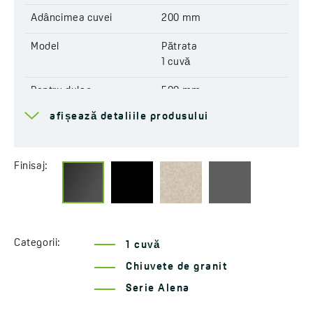
EAN:
5905358235874
Adâncimea cuvei
200 mm
Model
Pătrata
1 cuvă
Pentru dulap
500 mm
afișează detaliile produsului
Scurgere
3,5 cala
Conexiune la mașina de
Da
spălat vase
Finisaj:
Orificii pre-tăiate pentru
Da
robinet
Reversibilă
Nu
Categorii:
1 cuvă
Închiderea automată a
Nu
Chiuvete de granit
scurgerii
Serie Alena
Rezistent la șocuri
Da