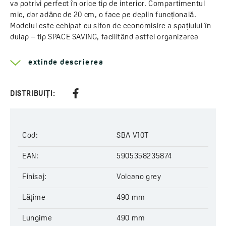
va potrivi perfect în orice tip de interior. Compartimentul
mic, dar adânc de 20 cm, o face pe deplin funcțională.
Modelul este echipat cu sifon de economisire a spațiului în
dulap – tip SPACE SAVING, facilitând astfel organizarea
spațiului pentru sistemele de separare a deșeurilor.
Proprietățile materialului din care este fabricată
extinde descrierea
garantează rezistența la murdărie, zgârieturi, șoc termic și
temperatură ridicată. Chiuveta a fost proiectată de Maria
Kubiak și este produsă într-o fabrică poloneză.
DISTRIBUIȚI:
Aflați mai multe despre seria
Alena
Lăţime:
490 mm
Cod:
SBA V10T
Lungime:
490 mm
Adâncime:
EAN:
215 mm
5905358235874
Pentru dulap:
500 mm
Finisaj:
Volcano grey
Scurgere:
3,5 țoli
Model:
1 cuvă
Lăţime
490 mm
Tip de ventil:
manual
Sifon inclus:
Space Saving (care economiseşte spațiu)
Lungime
490 mm
Cod:
SBA V10T