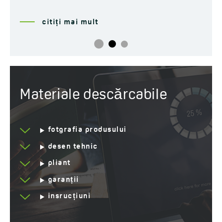
citiți mai mult
Materiale descărcabile
fotgrafia produsului
desen tehnic
pliant
garanții
insrucțiuni