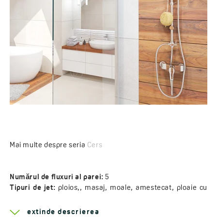
Mai multe despre seria
Cers
Numărul de fluxuri al parei:
5
Tipuri de jet:
ploios,, masaj, moale, amestecat, ploaie cu
auto-curățare
Dimensiunea duzei parei de duş:
260x120 mm
extinde descrierea