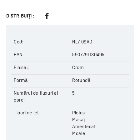
Cod:
NL7 0SAD
EAN:
5907791130495
DISTRIBUIȚI:
Cod:
NL7 0SAD
EAN:
5907791130495
Finisaj:
Crom
Formă
Rotundă
Numărul de fluxuri al
5
parei
Tipuri de jet
Ploios
Masaj
Amestecat
Moale