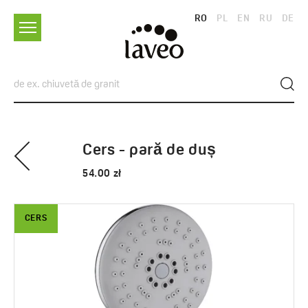
RO
PL
EN
RU
DE
Cers - pară de duș
54.00 zł
CERS