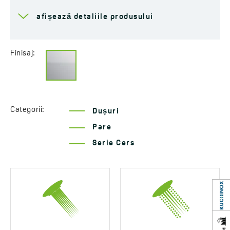
Ploaie cu autocuratare
afișează detaliile produsului
Sistem anti-calcar
Da
Dimensiunea duzei parei
260x120 mm
Finisaj:
de duş
Clasa de debit
Z ≤ 12 l/min
Ani de garanție
2 *Verifică detaliile
garanției
Categorii:
Dușuri
Pare
Serie Cers