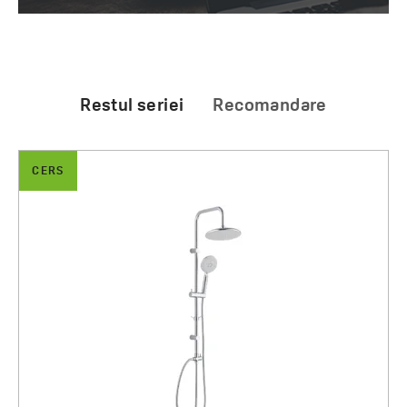
Restul seriei
Recomandare
CERS
Agent pentru curățarea cabinelor de duș, a cădițelor
de duș și a căzilor de baie
20.00 zł