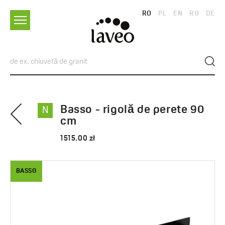
RO
PL
EN
RU
DE
Basso - rigolă de perete 90
N
cm
1515.00 zł
BASSO