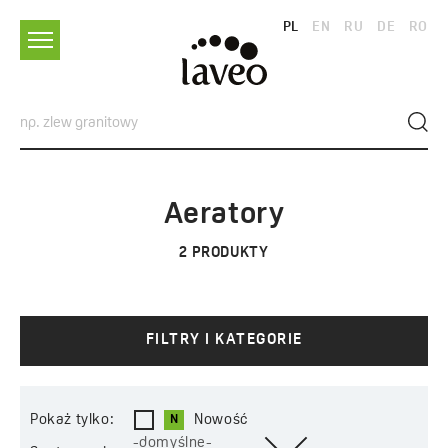
PL
EN
RU
DE
RO
Aeratory
2
PRODUKTY
FILTRY I KATEGORIE
Pokaż tylko:
Nowość
-domyślne-